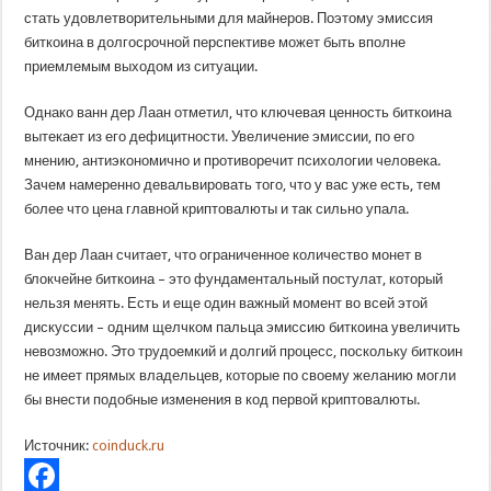
стать удовлетворительными для майнеров. Поэтому эмиссия
биткоина в долгосрочной перспективе может быть вполне
приемлемым выходом из ситуации.
Однако ванн дер Лаан отметил, что ключевая ценность биткоина
вытекает из его дефицитности. Увеличение эмиссии, по его
мнению, антиэкономично и противоречит психологии человека.
Зачем намеренно девальвировать того, что у вас уже есть, тем
более что цена главной криптовалюты и так сильно упала.
Ван дер Лаан считает, что ограниченное количество монет в
блокчейне биткоина – это фундаментальный постулат, который
нельзя менять. Есть и еще один важный момент во всей этой
дискуссии – одним щелчком пальца эмиссию биткоина увеличить
невозможно. Это трудоемкий и долгий процесс, поскольку биткоин
не имеет прямых владельцев, которые по своему желанию могли
бы внести подобные изменения в код первой криптовалюты.
Источник:
coinduck.ru