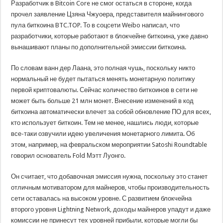
Разработчик в Bitcoin Core не смог остаться в стороне, когда
прочел заявление Цзяна Чжуоера, представителя майнингового
пула биткоина BTC.TOP. То в соцсети Weibo написал, что
разработчики, которые работают в блокчейне биткоина, уже давно
вынашивают планы по дополнительной эмиссии биткоина.
По словам ванн дер Лаана, это полная чушь, поскольку никто
нормальный не будет пытаться менять монетарную политику
первой криптовалюты. Сейчас количество биткоинов в сети не
может быть больше 21 млн монет. Внесение изменений в код
биткоина автоматически влечет за собой обновление ПО для всех,
кто использует биткоин. Тем не менее, нашлись люди, которые
все-таки озвучили идею увеличения монетарного лимита. Об
этом, например, на февральском мероприятии Satoshi Roundtable
говорил основатель Fold Мэтт Луонго.
Он считает, что добавочная эмиссия нужна, поскольку это станет
отличным мотиватором для майнеров, чтобы производительность
сети оставалась на высоком уровне. С развитием блокчейна
второго уровня Lightning Network, доходы майнеров упадут и даже
комиссии не принесут тех уровней прибыли, которые могли бы